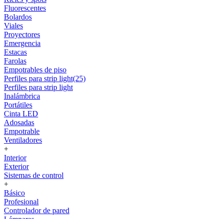
Fluorescentes
Bolardos
Viales
Proyectores
Emergencia
Estacas
Farolas
Empotrables de piso
Perfiles para strip light(25)
Perfiles para strip light
Inalámbrica
Portátiles
Cinta LED
Adosadas
Empotrable
Ventiladores
+
Interior
Exterior
Sistemas de control
+
Básico
Profesional
Controlador de pared