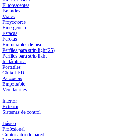
Fluorescentes
Bolardos
Viales
Proyectores
Emergencia
Estacas
Farolas
Empotrables de piso
Perfiles para strip light(25)
Perfiles para strip light
Inalámbrica
Portátiles
Cinta LED
Adosadas
Empotrable
Ventiladores
+
Interior
Exterior
Sistemas de control
+
Básico
Profesional
Controlador de pared