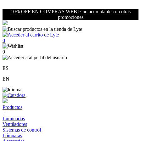
10% OFF EN COMPRAS WEB > no acumulable con otras
promociones
0
0
ES
EN
Productos
+
Luminarias
Ventiladores
Sistemas de control
Lámparas