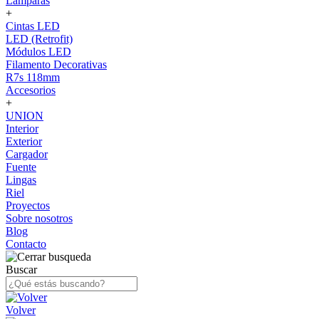
Lámparas
+
Cintas LED
LED (Retrofit)
Módulos LED
Filamento Decorativas
R7s 118mm
Accesorios
+
UNION
Interior
Exterior
Cargador
Fuente
Lingas
Riel
Proyectos
Sobre nosotros
Blog
Contacto
Buscar
Volver