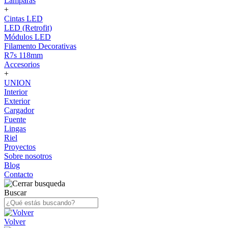
Lámparas
+
Cintas LED
LED (Retrofit)
Módulos LED
Filamento Decorativas
R7s 118mm
Accesorios
+
UNION
Interior
Exterior
Cargador
Fuente
Lingas
Riel
Proyectos
Sobre nosotros
Blog
Contacto
Buscar
Volver