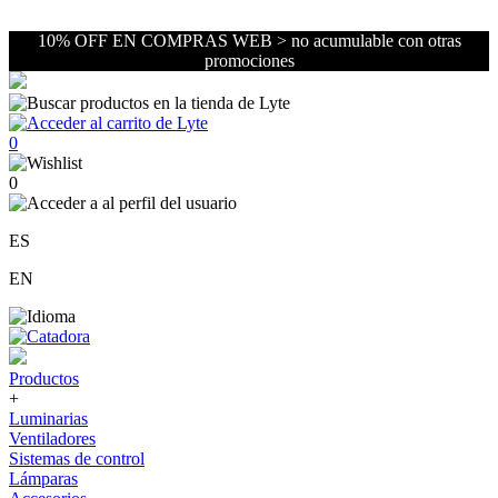
10% OFF EN COMPRAS WEB > no acumulable con otras
promociones
0
0
ES
EN
Productos
+
Luminarias
Ventiladores
Sistemas de control
Lámparas