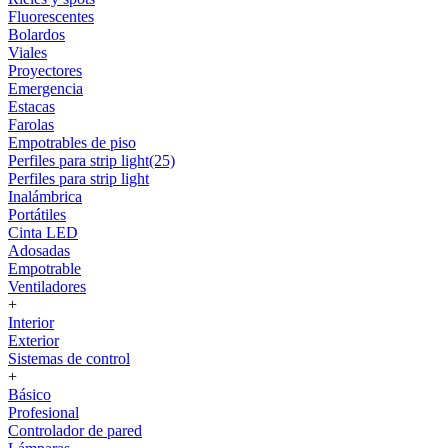
Fluorescentes
Bolardos
Viales
Proyectores
Emergencia
Estacas
Farolas
Empotrables de piso
Perfiles para strip light(25)
Perfiles para strip light
Inalámbrica
Portátiles
Cinta LED
Adosadas
Empotrable
Ventiladores
+
Interior
Exterior
Sistemas de control
+
Básico
Profesional
Controlador de pared