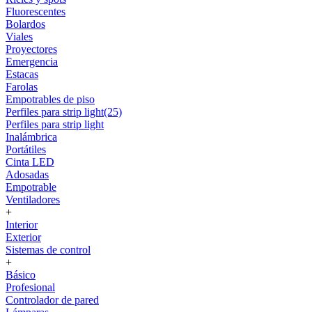
Fluorescentes
Bolardos
Viales
Proyectores
Emergencia
Estacas
Farolas
Empotrables de piso
Perfiles para strip light(25)
Perfiles para strip light
Inalámbrica
Portátiles
Cinta LED
Adosadas
Empotrable
Ventiladores
+
Interior
Exterior
Sistemas de control
+
Básico
Profesional
Controlador de pared