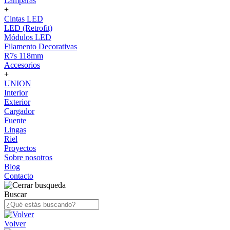
Lámparas
+
Cintas LED
LED (Retrofit)
Módulos LED
Filamento Decorativas
R7s 118mm
Accesorios
+
UNION
Interior
Exterior
Cargador
Fuente
Lingas
Riel
Proyectos
Sobre nosotros
Blog
Contacto
Buscar
Volver