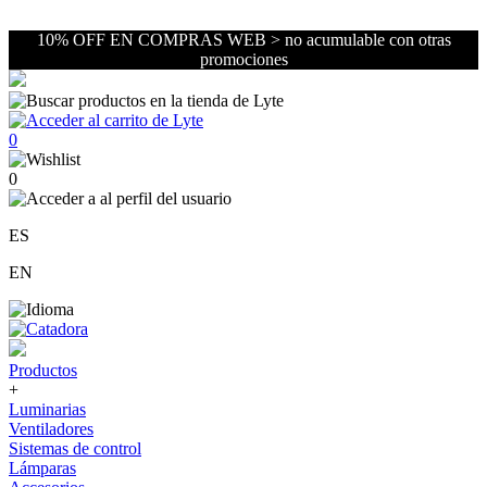
10% OFF EN COMPRAS WEB > no acumulable con otras
promociones
0
0
ES
EN
Productos
+
Luminarias
Ventiladores
Sistemas de control
Lámparas