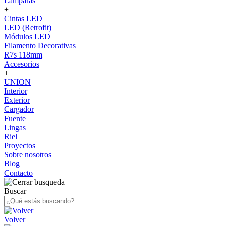
Lámparas
+
Cintas LED
LED (Retrofit)
Módulos LED
Filamento Decorativas
R7s 118mm
Accesorios
+
UNION
Interior
Exterior
Cargador
Fuente
Lingas
Riel
Proyectos
Sobre nosotros
Blog
Contacto
Buscar
Volver