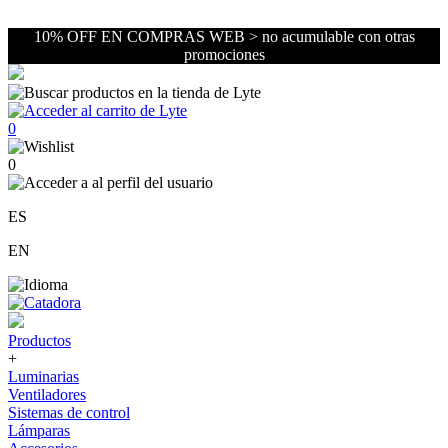
10% OFF EN COMPRAS WEB > no acumulable con otras
promociones
0
0
ES
EN
Productos
+
Luminarias
Ventiladores
Sistemas de control
Lámparas