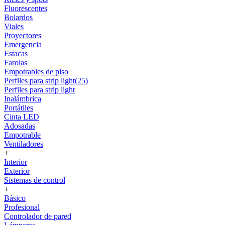
Fluorescentes
Bolardos
Viales
Proyectores
Emergencia
Estacas
Farolas
Empotrables de piso
Perfiles para strip light(25)
Perfiles para strip light
Inalámbrica
Portátiles
Cinta LED
Adosadas
Empotrable
Ventiladores
+
Interior
Exterior
Sistemas de control
+
Básico
Profesional
Controlador de pared