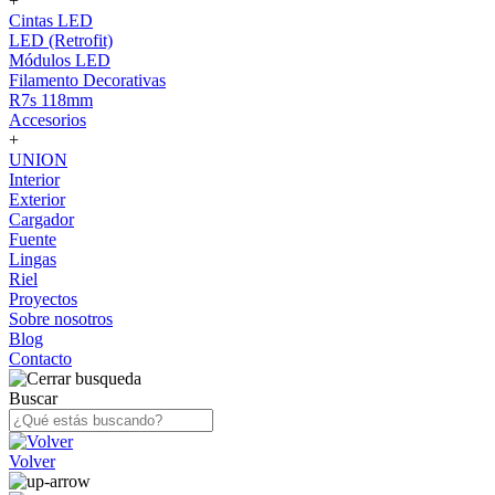
+
Cintas LED
LED (Retrofit)
Módulos LED
Filamento Decorativas
R7s 118mm
Accesorios
+
UNION
Interior
Exterior
Cargador
Fuente
Lingas
Riel
Proyectos
Sobre nosotros
Blog
Contacto
Buscar
Volver