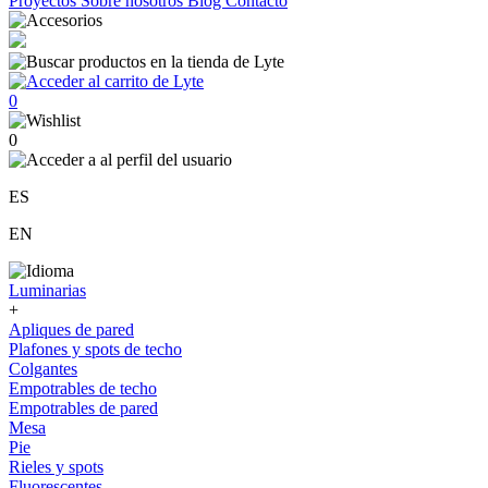
Proyectos
Sobre nosotros
Blog
Contacto
0
0
ES
EN
Luminarias
+
Apliques de pared
Plafones y spots de techo
Colgantes
Empotrables de techo
Empotrables de pared
Mesa
Pie
Rieles y spots
Fluorescentes