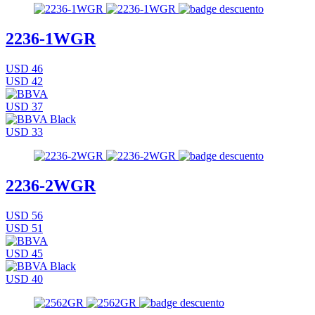
2236-1WGR
USD 46
USD 42
USD 37
USD 33
2236-2WGR
USD 56
USD 51
USD 45
USD 40