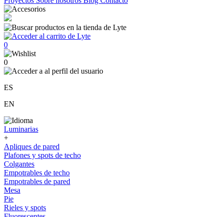
Proyectos
Sobre nosotros
Blog
Contacto
0
0
ES
EN
Luminarias
+
Apliques de pared
Plafones y spots de techo
Colgantes
Empotrables de techo
Empotrables de pared
Mesa
Pie
Rieles y spots
Fluorescentes