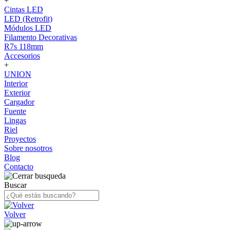
+
Cintas LED
LED (Retrofit)
Módulos LED
Filamento Decorativas
R7s 118mm
Accesorios
+
UNION
Interior
Exterior
Cargador
Fuente
Lingas
Riel
Proyectos
Sobre nosotros
Blog
Contacto
Buscar
Volver