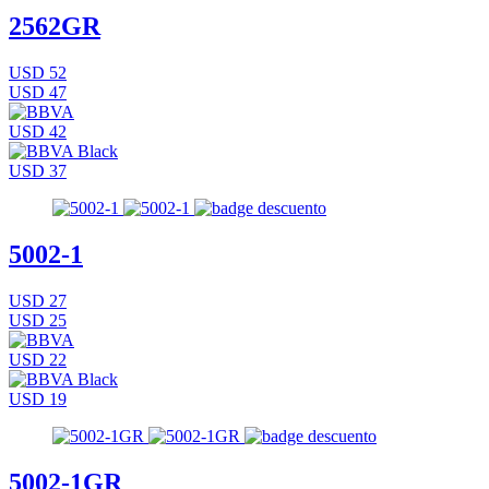
2562GR
USD 52
USD 47
USD 42
USD 37
5002-1
USD 27
USD 25
USD 22
USD 19
5002-1GR