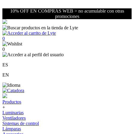
10% OFF EN COMPRAS WEB > no acumulable con otras
promociones
0
0
ES
EN
Productos
+
Luminarias
Ventiladores
Sistemas de control
Lámparas