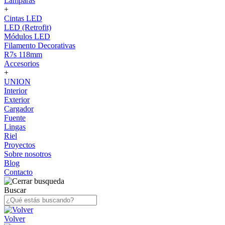
Lámparas
+
Cintas LED
LED (Retrofit)
Módulos LED
Filamento Decorativas
R7s 118mm
Accesorios
+
UNION
Interior
Exterior
Cargador
Fuente
Lingas
Riel
Proyectos
Sobre nosotros
Blog
Contacto
Buscar
Volver