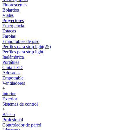
Fluorescentes
Bolardos
Viales
Proyectores
Emergencia
Estacas
Farolas
Empotrables de piso
Perfiles para strip light(25)
Perfiles para strip light
Inalámbrica
Portátiles
Cinta LED
Adosadas
Empotrable
Ventiladores
+
Interior
Exterior
Sistemas de control
+
Básico
Profesional
Controlador de pared