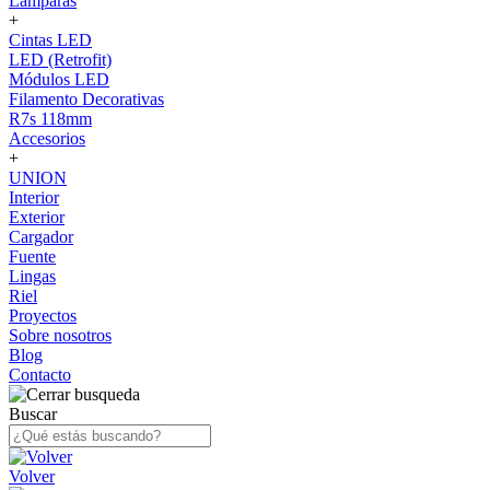
Lámparas
+
Cintas LED
LED (Retrofit)
Módulos LED
Filamento Decorativas
R7s 118mm
Accesorios
+
UNION
Interior
Exterior
Cargador
Fuente
Lingas
Riel
Proyectos
Sobre nosotros
Blog
Contacto
Buscar
Volver