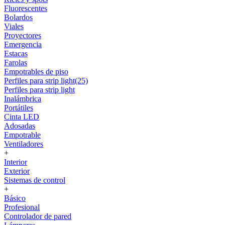
Fluorescentes
Bolardos
Viales
Proyectores
Emergencia
Estacas
Farolas
Empotrables de piso
Perfiles para strip light(25)
Perfiles para strip light
Inalámbrica
Portátiles
Cinta LED
Adosadas
Empotrable
Ventiladores
+
Interior
Exterior
Sistemas de control
+
Básico
Profesional
Controlador de pared