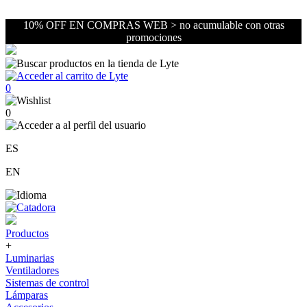
10% OFF EN COMPRAS WEB > no acumulable con otras
promociones
0
0
ES
EN
Productos
+
Luminarias
Ventiladores
Sistemas de control
Lámparas