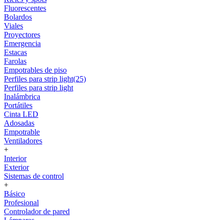
Fluorescentes
Bolardos
Viales
Proyectores
Emergencia
Estacas
Farolas
Empotrables de piso
Perfiles para strip light(25)
Perfiles para strip light
Inalámbrica
Portátiles
Cinta LED
Adosadas
Empotrable
Ventiladores
+
Interior
Exterior
Sistemas de control
+
Básico
Profesional
Controlador de pared