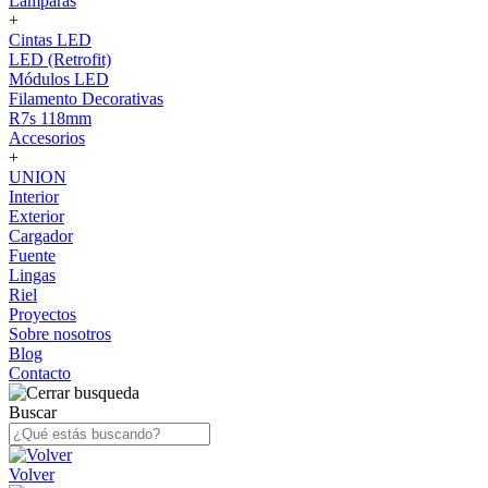
Lámparas
+
Cintas LED
LED (Retrofit)
Módulos LED
Filamento Decorativas
R7s 118mm
Accesorios
+
UNION
Interior
Exterior
Cargador
Fuente
Lingas
Riel
Proyectos
Sobre nosotros
Blog
Contacto
Buscar
Volver