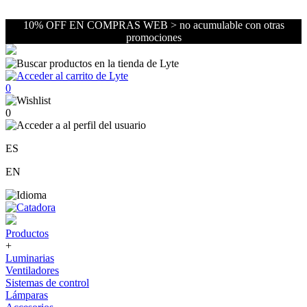
10% OFF EN COMPRAS WEB > no acumulable con otras
promociones
0
0
ES
EN
Productos
+
Luminarias
Ventiladores
Sistemas de control
Lámparas