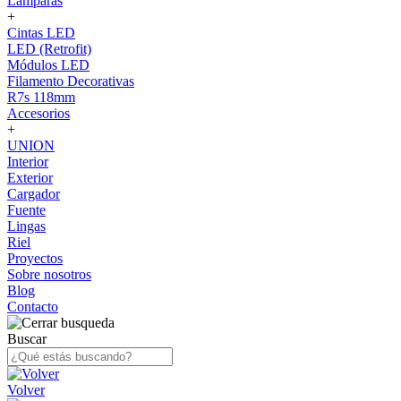
Lámparas
+
Cintas LED
LED (Retrofit)
Módulos LED
Filamento Decorativas
R7s 118mm
Accesorios
+
UNION
Interior
Exterior
Cargador
Fuente
Lingas
Riel
Proyectos
Sobre nosotros
Blog
Contacto
Buscar
Volver