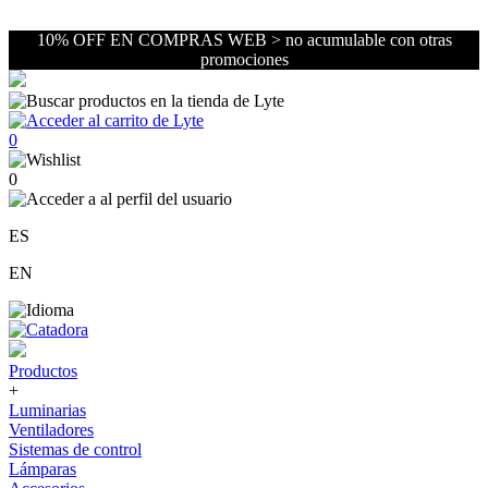
10% OFF EN COMPRAS WEB > no acumulable con otras
promociones
0
0
ES
EN
Productos
+
Luminarias
Ventiladores
Sistemas de control
Lámparas