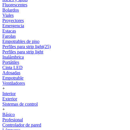
Fluorescentes
Bolardos
Viales
Proyectores
Emergencia
Estacas
Farolas
Empotrables de piso
Perfiles para strip light(25)
Perfiles para strip light
Inalámbrica
Portátiles
Cinta LED
Adosadas
Empotrable
Ventiladores
+
Interior
Exterior
Sistemas de control
+
Básico
Profesional
Controlador de pared